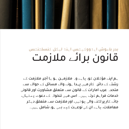
بدر بلھوش ایڈووکیٹس اینڈ لیگل کنسلٹنٹس
قانون برائے ملازمت
ہم اپنے مؤکلان کو، چاہے وہ ملازمین ہو یا آجر، ملازمت کے
رشتے کے دائرہ کار میں پیدا ہونے والے مسائل کے حوالے سے
متحدہ عرب امارات کے قانون سے متعلق مشاورت اور قانونی
خدمات فراہم کرتے ہیں۔ اس میں تنخواہ کے دعوے، چھٹیاں،
جائے کار پر لگنے والی چوٹیں، اور ملازمت سے متعلق دیگر
معاملات، چاہے ان کی نوعیت کچھ بھی ہو، شامل ہیں۔