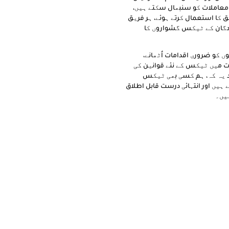
ے معاملات کو سنبھال سکتے ہیں،
 کا استعمال کرتے ہوئے، ہر فریق
ندگان کے ٹیکس گشواروں کا
ں کو ضروری اقدامات اُٹھانے،
ات میں ٹیکس کے نئے قوانین کی
د یہ کہ، ہم کسی بھی ٹیکس
ہیں اور انتہائی درست قابل اطلاق
ہیں۔