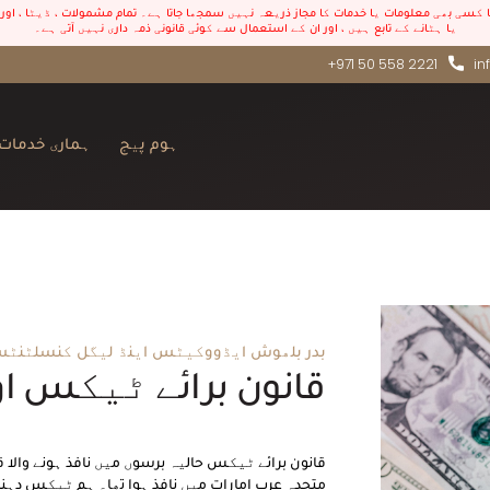
ا کسی بھی معلومات یا خدمات کا مجاز ذریعہ نہیں سمجھا جاتا ہے۔ تمام مشمولات ، ڈیٹا ، 
یا ہٹانے کے تابع ہیں ، اور ان کے استعمال سے کوئی قانونی ذمہ داری نہیں آتی ہے۔
+971 50 558 2221
in
ہوم پیج
ہماری خدمات
بدر بلھوش ایڈووکیٹس اینڈ لیگل کنسلٹنٹ
قانون برائے ٹیکس اور
متحدہ عرب امارات میں نافذ ہوا تھا۔ ہم ٹیکس دہن