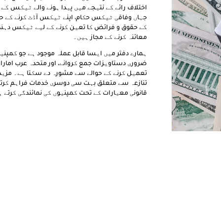
اختلاف رائے کے نتیجے میں پیدا ہونے والے ٹیکس ک
جہاں وفاقی ٹیکس حکام، اپنے ٹیکس آڈٹ کرنے کے حق
کے حقوق و فرائض کا تعین کرنے کے لیے ٹیکس دہ
معائنہ کرنے کے مجاز ہیں۔
ہمارے دفتر میں ایسا قابل عملہ موجود ہے جو کمپنیو
ضروری دستاویزات جمع کروانے، اور متحدہ عرب امار
تعمیل کرنے کے حوالے سے مشورہ دے سکتا ہے۔ مزی
تنازعہ سے متعلق بہت سی دوسری خدمات فراہم کرتے 
قانونی معیارات کے تحت کمپنیوں کی نمائندگی کرتے 