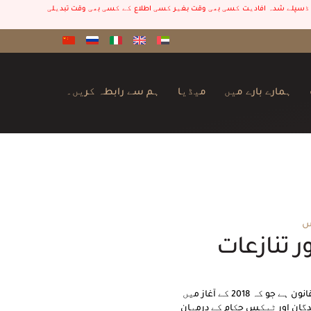
اور ڈسپلے شدہ افادیت کسی بھی وقت بغیر کسی اطلاع کے کسی بھی وقت تبدیلی
ہمارے بارے میں
میڈیا
ہم سے رابطہ کریں۔
س
 تنازعات
قانون برائے ٹیکس حالیہ برسوں میں نافذ ہونے والا قانون ہے جو کہ 2018 کے آغاز میں
دگان اور ٹیکس حکام کے درمیان