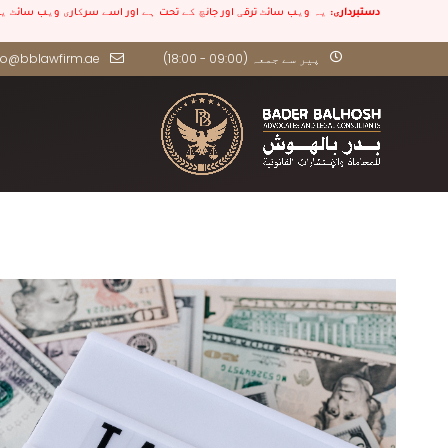
دستبرداری:
یہ ویب سائٹ ترقی اور جانچ کے تحت ہے اور اسے سرکاری ویب سائٹ ی
پیر سے جمعہ (09:00 - 18:00)
fo@bblawfirm.ae