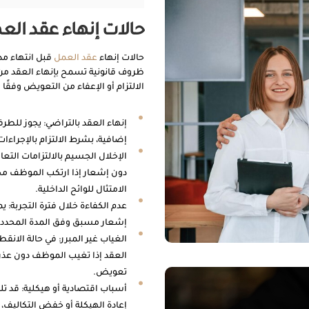
حالات إنهاء عقد العم
حالات إنهاء
عقد العمل
قبل انتهاء مدت
ظروف قانونية تسمح بإنهاء العقد من
الالتزام أو الإعفاء من التعويض وفقًا ل
إنهاء العقد بالتراضي: يجوز للطرف
إضافية، بشرط الالتزام بالإجراءات 
الإخلال الجسيم بالالتزامات التع
دون إشعار إذا ارتكب الموظف مخا
الامتثال للوائح الداخلية.
عدم الكفاءة خلال فترة التجربة: ي
إشعار مسبق وفق المدة المحددة 
الغياب غير المبرر: في حالة الان
العقد إذا تغيب الموظف دون عذر 
تعويض.
أسباب اقتصادية أو هيكلية: قد ت
إعادة الهيكلة أو خفض التكاليف