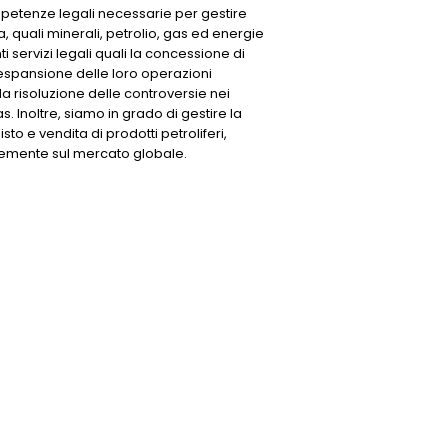
petenze legali necessarie per gestire
ca, quali minerali, petrolio, gas ed energie
nti servizi legali quali la concessione di
 l'espansione delle loro operazioni
 la risoluzione delle controversie nei
as. Inoltre, siamo in grado di gestire la
to e vendita di prodotti petroliferi,
emente sul mercato globale.