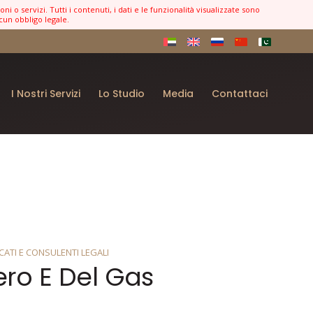
 o servizi. Tutti i contenuti, i dati e le funzionalità visualizzate sono
cun obbligo legale.
I Nostri Servizi
Lo Studio
Media
Contattaci
ATI E CONSULENTI LEGALI
fero E Del Gas