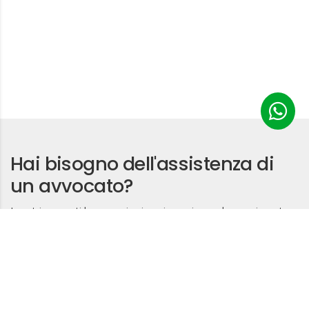
Hai bisogno dell'assistenza di
un avvocato?
I nostri avvocati lavorano in sinergia, assicurando una risposta
sicura e competente a qualsiasi aspetto legale in tutta la regione
e fornendo una consulenza e una guida di qualità per ottenere il
miglior risultato.
Contattaci
o chiama
+971 50 558 2221