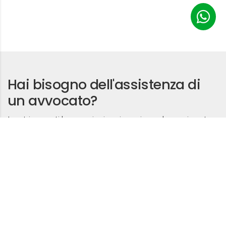
Hai bisogno dell'assistenza di
un avvocato?
I nostri avvocati lavorano in sinergia, assicurando una risposta
sicura e competente a qualsiasi aspetto legale in tutta la regione
e fornendo una consulenza e una guida di qualità per ottenere il
miglior risultato.
Contattaci
o chiama
+971 50 558 2221