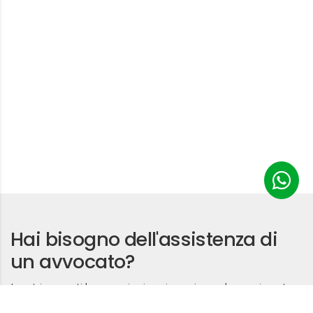
Hai bisogno dell'assistenza di
un avvocato?
I nostri avvocati lavorano in sinergia, assicurando una risposta
sicura e competente a qualsiasi aspetto legale in tutta la regione