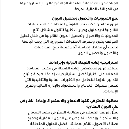
المتاحة من ناحية إعادة الهيكلة المالية وإعلان الإعسار وغيرها
من المواقف المالية الحرجة.
تتبع المديونيات والأصول وتحصيل الديون
فريق محامين مكتب بدر بالهوش للمحاماه والاستشارات
القانونية لديه حلول وخيارات كثيرة لتناول مشاكل تتبّع
المديونيات والأصول وتحصيل الديون القانونية من خلال تحليل
الموقف بخبرة ومعرفة الخطوات الضرورية التي يجب اتّباعها
لتجنّب أي مخاطر إضافية أثناء عملية تتبع المديونيات
والأصول وتحصيل الديون.
استراتيجية إعادة الهيكلة الدولية وإجراءاتها
يساعد فريق متخصصي إعادة الهيكلة في مكتب المحاماة
العملاء على اختيار أفضل استراتيجيات إعادة الهيكلة واتباع
التدابير اللازمة للتعامل مع التغيرات المالية والتنفيذية التي
تضمن عمليات الاندماج والاستحواذ والإدارة المالية وتعزيز
الإيرادات.
معالجة التعثر في تنفيذ الاندماج والاستحواذ، وإعادة التفاوض
على الديون العقارية
يمثّل فريقنا العملاء في معالجة التعثر في تنفيذ الاندماج
والاستحواذ، وإعادة التفاوض على الديون العقارية وجميع
أصناف الأصول. نقدّم لعملائنا أفضل الحلول المتعلقة