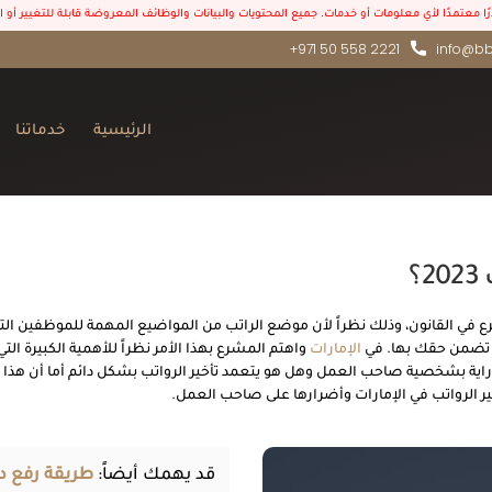
درًا معتمدًا لأي معلومات أو خدمات. جميع المحتويات والبيانات والوظائف المعروضة قابلة للتغيير أو
+971 50 558 2221
info@bb
الرئيسية
خدماتنا
؟
ع في القانون، وذلك نظراً لأن موضع الراتب من المواضيع المهمة للموظفين التي ي
تي تضمن حقك بها. في
الإمارات
واهتم المشرع بهذا الأمر نظراً للأهمية الكبيرة الت
راية بشخصية صاحب العمل وهل هو يتعمد تأخير الرواتب بشكل دائم أما أن هذا 
أخير الرواتب في الإمارات وأضرارها على صاحب العمل.
قد يهمك أيضاً:
طريقة رفع دعو