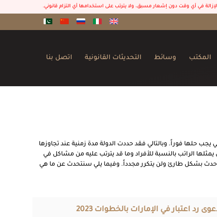
 الإزالة في أي وقت دون إشعار مسبق، ولا يترتب على استخدامها أي التزام قانوني.
المكتب
وسائط
التحديثات القانونية
اتصل بنا
جب حلها فوراً. وبالتالي فقد حددت الدولة مدة زمنية عند تجاوزها
ي يمثلها الراتب بالنسبة للأفراد وما قد يترتب عليه من مشاكل في
حدث بشكل طارئ ولن يتكرر مجدداً. وفيما يلي سنتحدث عن ما هي
ى رد اعتبار في الإمارات بالخطوات 2023