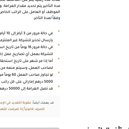
هناك مدة زمنية يتم على أساسها تحد
مدة التأخير يتم تحديد مقدار الغرامة
الموظف أو العامل على الراتب الخاص ب
وفقاً لمدة التأخر:
في حال
بإرسال تحذير للشركة غير الملتزم
في حالة مرور 16 يوما
للشركة بعمل أي تصاريح عمل إض
أما إذا مر شهر على تاريخ استحقا
لصاحب العمل، وسيتم منعه من 
لو تجاوز 
5000 درهم إماراتي على كل راتب متأخر للعامل.
قد تصل الغرامة إلى 50000 درهم إماراتي إذا كانت الشكوى لعدة موظفين بشأن تأخير رواتبهم.
قد يهمك أيضاً:
عقوبة التهديد في الإم
تتصرف قانونياً إذا تعرضت للتهد