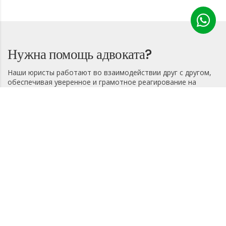
Нужна помощь адвоката?
Наши юристы работают во взаимодействии друг с другом,
обеспечивая уверенное и грамотное реагирование на
любые юридические аспекты во всем регионе и
предоставляя Вам качественные консультации и
рекомендации для достижения наилучшего результата.
КОНТАКТ
или позвоните по телефону
+971 50 558 2221
Главная страница
Области практики
О НАС
Медиа центр
Условия эксплуатации
КОНТАКТ
Авторское право &копия; 2024 Bader Balhosh Адвокаты И Юридические