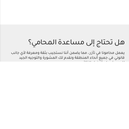
هل تحتاج إلى مساعدة المحامي؟
يعمل محامونا في تآزر ، مما يضمن أننا نستجيب بثقة ومعرفة لأي جانب
قانوني في جميع أنحاء المنطقة ونقدم لك المشورة والتوجيه الجيد
للحصول على أفضل النتائج.
اتصل بنا
أو اتصل
+971 50 558 2221
الرئيسية
مجالات الممارسة
من نحن
التحديثات القانونية
المركز الاعلامي
شروط الاستخدام
اتصل بنا
حقوق النشر © 2024 بدر بالهوش للمحاماة والاستشارات القانونية. كل الحقوق