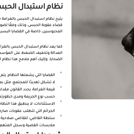
نظام استبدال الحبس 
يتيح نظام استبدال الحبس بالغرامة في 
قضاء عقوبة الحبس، وذلك وفقًا لضواب
المحبوسين، خاصة في القضايا البسيطة،
كما يعد نظام استبدال الحبس بالغرامة 
العدالة وتخفيف الضغط على المؤسسات
الضحايا. وإليك أهم ملامح هذا نظام ا
القضايا التي يشملها النظام: يت
لا تشكل تهديدًا للمجتمع، مثل بع
قيمة الغرامة: يحدد القانون مقدا
حسب نوع الجريمة ومدى خطورتها
الاستثناءات: لا ينطبق هذا النظام
الجرائم التي تتطلب عقوبات صار
سلطة القاضي: للقاضي صلاحية ال
ملابسات القضية وسجل المتهم.