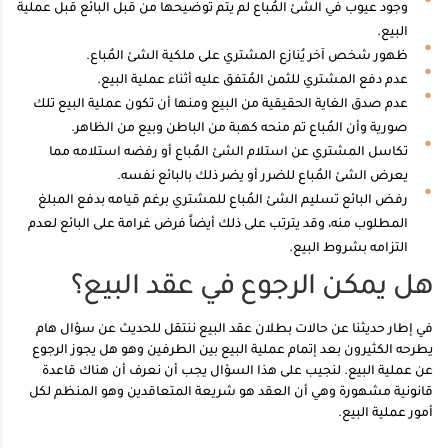
وجود عيوب في الشئ المُباع لم يتم توضيحها من قبل البائع قبل عملية
البيع.
ظهور شخص آخر يُنازع المشتري على ملكية الشئ المُباع.
عدم دفع المشتري للثمن المُتفق عليه أثناء عملية البيع.
عدم صدق الغاية الحقيقية من البيع ومنها أن تكون عملية البيع تلك
صورية وأن المُباع تم منحه كهبة من الباطن وبيع من الظاهر.
تكاسل المشتري عن استلام الشئ المُباع أو رفضه استلامه مما
يعرض الشئ المُباع للضرر أو يضر ذلك بالبائع نفسه.
رفض البائع تسليم الشئ المُباع للمشتري برغم قيامه بدفع المبلغ
المطلوب منه، وقد يترتب على ذلك أيضاً فرض غرامة على البائع لعدم
التزامه بشروط البيع.
هل يمكن الرجوع في عقد البيع؟
في إطار حديثنا عن حالات بطلان عقد البيع ننتقل للحديث عن سؤال هام
يطرحه الكثيرون بعد إتمام عملية البيع بين الطرفين وهو هل يجوز الرجوع
عن عملية البيع. لنجيب على هذا السؤال يجب أن نعرف أن هناك قاعدة
قانونية مشهورة وهي أن العقد هو شريعة المتعاقدين وهو المنظم لكل
أمور عملية البيع.