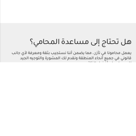
هل تحتاج إلى مساعدة المحامي؟
يعمل محامونا في تآزر ، مما يضمن أننا نستجيب بثقة ومعرفة لأي جانب
قانوني في جميع أنحاء المنطقة ونقدم لك المشورة والتوجيه الجيد
للحصول على أفضل النتائج.
اتصل بنا
أو اتصل
+971 50 558 2221
الرئيسية
مجالات الممارسة
من نحن
التحديثات القانونية
المركز الاعلامي
شروط الاستخدام
اتصل بنا
حقوق النشر © 2024 بدر بالهوش للمحاماة والاستشارات القانونية. كل الحقوق