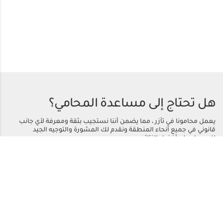
هل تحتاج إلى مساعدة المحامي؟
يعمل محامونا في تآزر ، مما يضمن أننا نستجيب بثقة ومعرفة لأي جانب
قانوني في جميع أنحاء المنطقة ونقدم لك المشورة والتوجيه الجيد
للحصول على أفضل النتائج.
اتصل بنا
أو اتصل
+971 50 558 2221
الرئيسية
مجالات الممارسة
من نحن
التحديثات القانونية