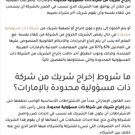
إخراج شريك من شركة ذات مسؤولية محدودة
بالإمارات. وتتم تلك العملية
من خلال أن يوافق هذا الشريك الذي تسبب في الضرر بالشركة أن ينسحب
من تلقاء نفسه وأن يقوم شريك آخر بشراء نصيبه.
أو يتم اللجوء إلى رفع دعوى إخراج أو تصفية شريك من
شركة ذات مسؤولية
محدودة
في حال رفض الشريك الخروج من الشركة من تلقاء نفسه. مع
العلم أنه يجب أن يتم إتباع الإجراءات والأحكام القانونية المنصوص عليها
في المادتين 676 و677 من قانون المعاملات المدنية بالإمارات العربية
المتحدة، وكذلك وجوب انطباق أحد حالات إخراج الشريك من الشركة ذات
المسؤولية المحدودة والتي سنتناولها بالتفصيل تالياً.
ما شروط إخراج شريك من شركة
ذات مسؤولية محدودة بالإمارات؟
حدد القانون الإماراتي عدداً من الاشتراطات الأساسية الواجب تحققها حتى
يتم
إخراج شريك من شركة ذات مسؤولية محدودة
، وعلى رأس تلك
الاشتراطات أن يكون هذا الشريك قد تسبب في إحداث ضرر واضح
للشركة والذي نتج عنه إحداث مشكلات في أعمالها أو أن يقوم هذا الشريك
باتخاذ أحد التصرفات التي تسيء للشركة والشركاء فيها الأمر الذي نتج عنه
خلاف بين الشركاء.