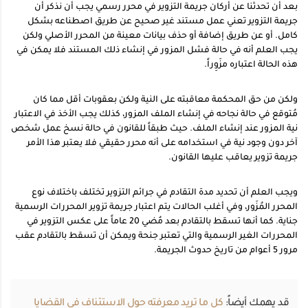
بعد أن تحدثنا عن أركان جريمة التزوير في محرر رسمي يجب أن نذكر أن
جريمة التزوير تعني عمل مستند غير صحيح عن طريق اصطناعه بشكل
كامل. أو عن طريق إضافة أو حذف بيانات معينة من المحرر الأصلي ولكن
يجب العلم أنه في حالة فشل المزور في إنشاء ذلك المستند فلا يمكن في
هذه الحالة اعتباره مزَوِراً.
ولكن من حق المحكمة معاقبته على النية ولكن بعقوبات أقل مما كان
مُتوقع في حالة نجاحه في إنشاء الملف المزور، كذلك يجب الأخذ في الاعتبار
نية المزور عند إنشاء الملف. حيث طبقاً للقانون في حالة نسخ عمل شخص
آخر دون وجود نية في استخدامه على أنه محرر حقيقي فلا يعتبر هذا الأمر
جريمة تزوير يعاقب عليها القانون.
ويجب العلم أن تحديد مدة التقادم في جرائم التزوير تختلف باختلاف نوع
المحرر المُزَور، وفي أغلب الحالات يتم اعتبار جريمة تزوير المحررات الرسمية
جناية. كما أنها تسقط بالتقادم بعد مُضي 20 عاماً على عكس التزوير في
المحررات الغير الرسمية والتي تعتبر جنحة ويمكن أن تسقط بالتقادم عقب
مرور 5 أعوام من تاريخ حدوث الجريمة.
قد يهمك أيضاً:
كل ما تريد معرفته حول الاستئناف في القضايا